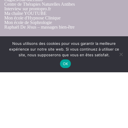
Centre de Thérapies Naturelles Antibes
Interview sur prontopro.fr
Ma chaîne YOUTUBE
Mon école d'Hypnose Clinique
Mon école de Sophrologie
Raphaël De Jésus – massages bien-être
Nous utilisons des cookies pour vous garantir la meilleure
expérience sur notre site web. Si vous continuez à utiliser ce
site, nous supposerons que vous en êtes satisfait.
OK
Ateliers de groupe "Estime de soi"