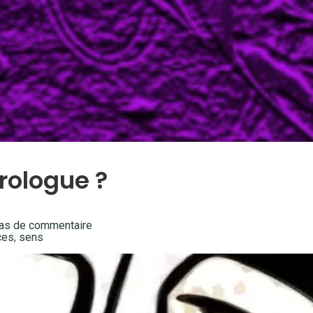
rologue ?
as de commentaire
ces
,
sens