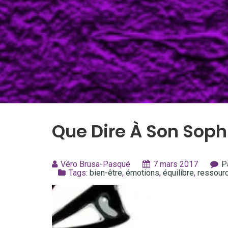
Que Dire À Son Soph
Véro Brusa-Pasqué
7 mars 2017
P
Tags:
bien-être
,
émotions
,
équilibre
,
ressour