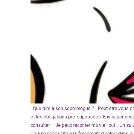
Que dire à son sophrologue ? Peut être vous pose
et les obligations pré-supposées. Envisager ens
consulter. Je peux raconter ma vie : oui Un suiv
Cela ne nécessite pas forcément d’entrer dans l