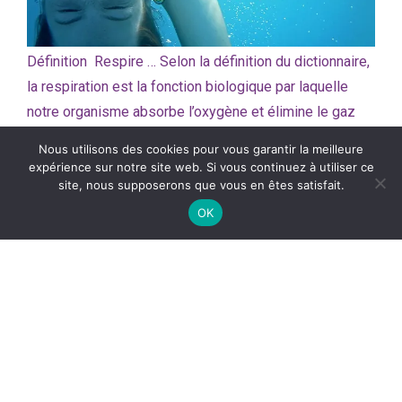
Définition Respire … Selon la définition du dictionnaire,
la respiration est la fonction biologique par laquelle
notre organisme absorbe l’oxygène et élimine le gaz
carbonique. Naturellement respirer correspond à
Nous utilisons des cookies pour vous garantir la meilleure
absorber et rejeter l’air destiné à entretenir la vie.
expérience sur notre site web. Si vous continuez à utiliser ce
site, nous supposerons que vous en êtes satisfait.
Respire … Oui c’est sûr si vous êtes fait comme moi et
que vous cessez de respirer pendant plus de cinq
OK
minutes, vous êtes mort. Evidemment, nous en
sommes tous bien convaincus. Et pour vous, respirer
c’est
LIRE LA SUITE
Partager :