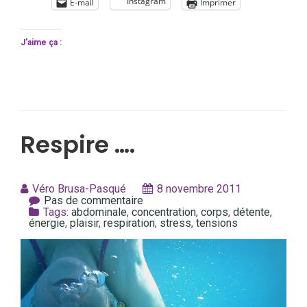
Instagram
E-mail
Imprimer
J’aime ça :
Respire ….
Véro Brusa-Pasqué
8 novembre 2011
Pas de commentaire
Tags:
abdominale
,
concentration
,
corps
,
détente
,
énergie
,
plaisir
,
respiration
,
stress
,
tensions