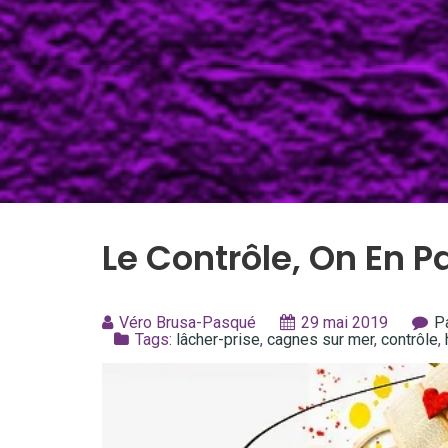
Le Contrôle, On En Pa
Véro Brusa-Pasqué
29 mai 2019
P
Tags:
lâcher-prise
,
cagnes sur mer
,
contrôle
,