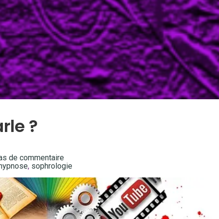
rle ?
as de commentaire
hypnose
,
sophrologie