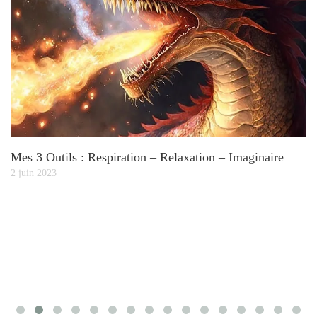
Mes 3 Outils : Respiration – Relaxation – Imaginaire
A
2 juin 2023
26