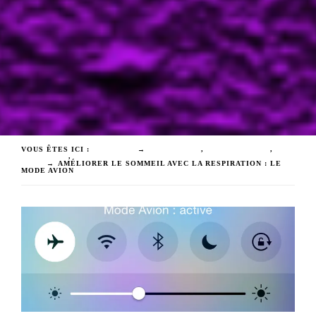
VOUS ÊTES ICI :
ACCUEIL
→
ÉMOTIONS
,
RESPIRATION
,
SOMMEIL
,
SOPHROLOGIE HYPNOSE CAGNES SUR
MER
→
AMÉLIORER LE SOMMEIL AVEC LA RESPIRATION : LE
MODE AVION